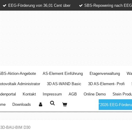
EEG-Förderung von 36,01 Cent über
SBS-Repowering nach EEG
SBS-Aktion-Angebote
AS-Element Einführung
Etagenverwaltung
Wa
tovoltaik Administrator
3D AS-WAND Basic
3D AS-Element- Profi
denportal
Kontakt
Impressum
AGB
Online Demo
Stein Produ
hme
Downloads
"2026 EEG-Förderun
3D-BAU-BIM D30