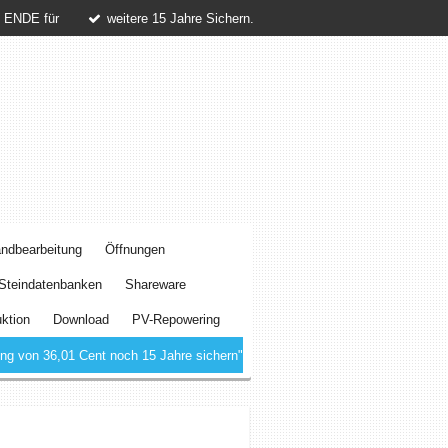
 ENDE für
weitere 15 Jahre Sichern.
ndbearbeitung
Öffnungen
Steindatenbanken
Shareware
ktion
Download
PV-Repowering
g von 36,01 Cent noch 15 Jahre sichern"