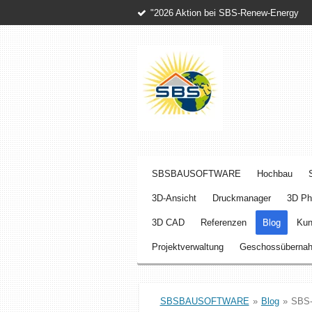
"2026 Aktion bei SBS-Renew-Energy
Zum
Hauptinhalt
springen
SBSBAUSOFTWARE
Hochbau
3D‑Ansicht
Druckmanager
3D Pho
3D CAD
Referenzen
Blog
Kun
Projektverwaltung
Geschossüberna
SBSBAUSOFTWARE
»
Blog
»
SBS-