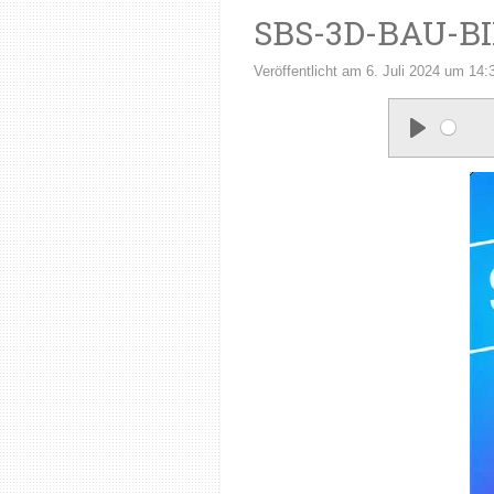
SBS-3D-BAU-B
Veröffentlicht am 6. Juli 2024 um 14:
P
l
a
y